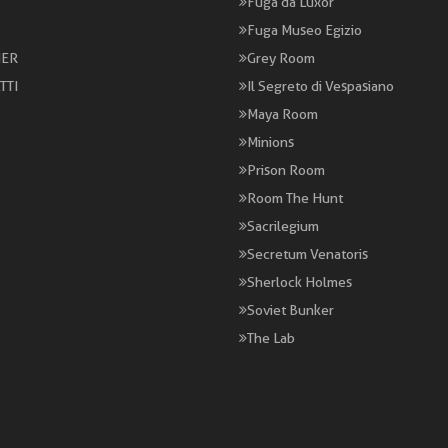
Fuga da Luxor
Fuga Museo Egizio
ER
Grey Room
TTI
Il Segreto di Vespasiano
Maya Room
Minions
Prison Room
Room The Hunt
Sacrilegium
Secretum Venatoris
Sherlock Holmes
Soviet Bunker
The Lab