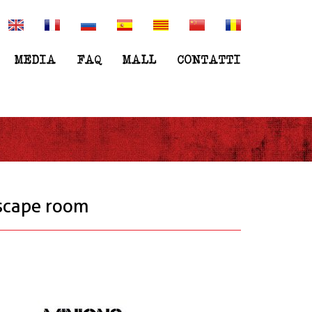
w.intrappola.to/assets/img/intrappolato_quadrato.jpq" ,
MEDIA
FAQ
MALL
CONTATTI
escape room