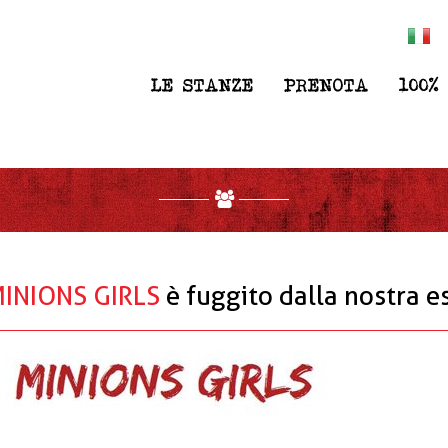
", "url": "https://www.intrappola.to", "logo": "https://ww
+393347733737", "contactType": "customer service" } ] }
LE STANZE
PRENOTA
100%
INIONS GIRLS
è fuggito dalla nostra 