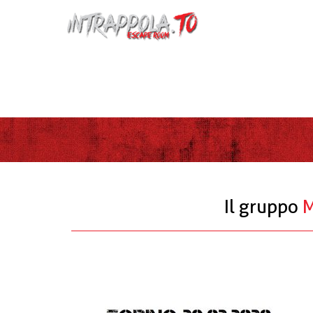
{ "@context": "http://schema.org", "@type": "Organization
"contactPoint": [ { "@type": "ContactPoint", "telephone": "
Il gruppo
M